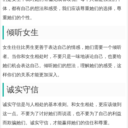
体，都有自己的想法和感受，我们应该尊重她们的选择，尊
重她们的个性。
倾听女生
女生往往比男生更善于表达自己的情感，她们需要一个倾听
者。当你和女生相处时，不要只是一味地谈论自己，也要给
她们机会表达自己。倾听她们的想法，理解她们的感受，这
样你们的关系才能更加深入。
诚实守信
诚实守信是与人相处的基本准则。和女生相处，更应该做到
这一点。不要为了讨好她们而说谎，也不要为了自己的利益
而欺骗她们。诚实守信，才能赢得她们的信任和尊重。