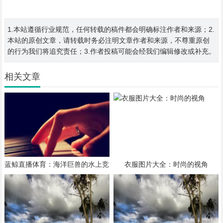
1.本站遵循行业规范，任何转载的稿件都会明确标注作者和来源；2.
本站的原创文章，请转载时务必注明文章作者和来源，不尊重原创
的行为我们将追究责任；3.作者投稿可能会经我们编辑修改或补充。
相关文章
蓝鲸直播体育：海洋巨兽的水上竞
衣服图片大全：时尚的视角
技