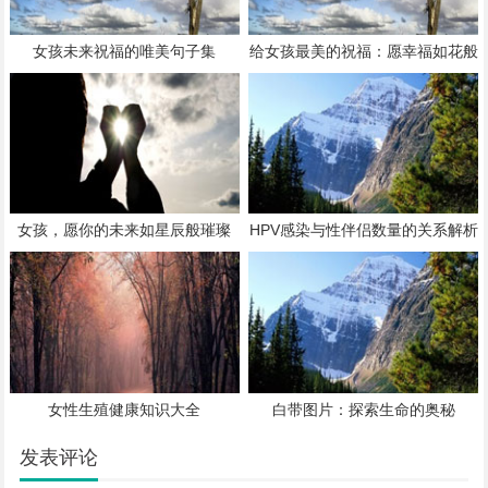
女孩未来祝福的唯美句子集
给女孩最美的祝福：愿幸福如花般
绽放
女孩，愿你的未来如星辰般璀璨
HPV感染与性伴侣数量的关系解析
女性生殖健康知识大全
白带图片：探索生命的奥秘
发表评论