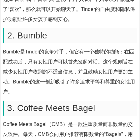
了“喜欢”，那么就可以开始聊天了。Tinder的自由度和隐私保
护功能让许多女孩子感到安心。
2. Bumble
Bumble是Tinder的竞争对手，但它有一个独特的功能：在匹
配成功后，只有女性用户可以首先发起对话。这个规则旨在
减少女性用户收到的不适当信息，并且鼓励女性用户更加主
动。Bumble的这一创新吸引了许多追求平等和尊重的女性用
户。
3. Coffee Meets Bagel
Coffee Meets Bagel（CMB）是一款注重质量而非数量的交
友软件。每天，CMB会向用户推荐有限数量的“Bagels”，用