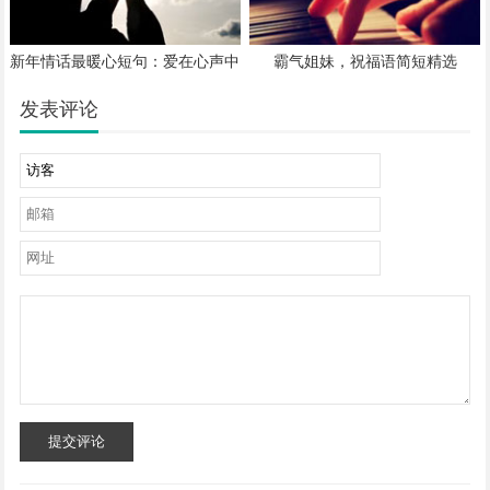
新年情话最暖心短句：爱在心声中
霸气姐妹，祝福语简短精选
发表评论
提交评论