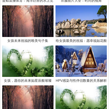
蓝鲸直播体育：海洋巨兽的水上竞
衣服图片大全：时尚的视角
技
女孩未来祝福的唯美句子集
给女孩最美的祝福：愿幸福如花般
绽放
女孩，愿你的未来如星辰般璀璨
HPV感染与性伴侣数量的关系解析